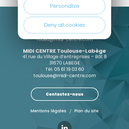
Personalize
MIDI CENTRE Rodez
4 Boulevard d’Estourmel
Deny all cookies
12000 Rodez
Tél. 05 65 73 71 22
rodez@midi-centre.com
MIDI CENTRE Toulouse-Labège
41 rue du Village d’entreprises – Bât 8
31670 LABEGE
Tél. 05 61 19 03 60
toulouse@midi-centre.com
Contactez-nous
Mentions légales
Plan du site