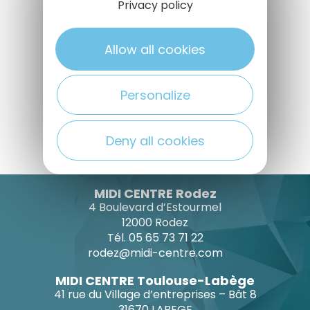
Privacy policy
Allow all cookies
Personalize
Elise
Deny all cookies
Elise
MIDI CENTRE Rodez
4 Boulevard d’Estourmel
12000 Rodez
Tél. 05 65 73 71 22
rodez@midi-centre.com
MIDI CENTRE Toulouse-Labège
41 rue du Village d’entreprises – Bât 8
31670 LABEGE