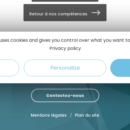
Retour à nos compétences
e uses cookies and gives you control over what you want to
Privacy policy
MIDI CENTRE Rodez
MIDI CENTRE Toulo
4 Boulevard d’Estourmel
41 rue du Village d’entr
12000 Rodez
31670 LABEGE
Personalize
Tél. 05 65 73 71 22
Tél. 05 61 19 03 60
odez@midi-centre.com
toulouse@midi-centre
Contactez-nous
Mentions légales
Plan du site