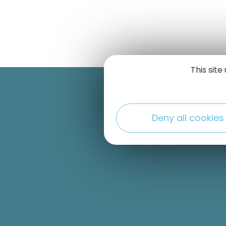
This sit
Deny all cookies
r