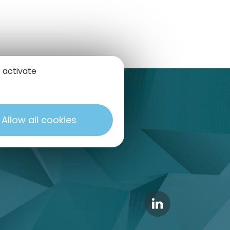
 activate
use-Labège
eprises – Bât 8
Allow all cookies
.com