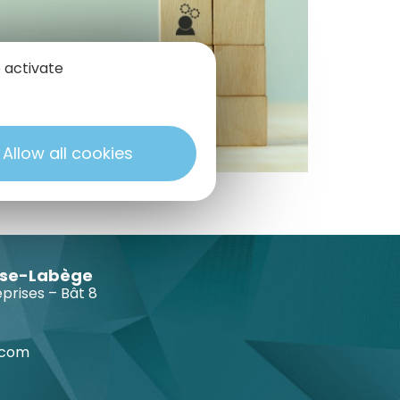
 activate
Allow all cookies
use-Labège
eprises – Bât 8
.com