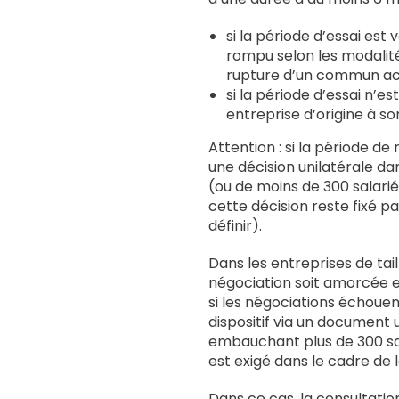
si la période d’essai est 
rompu selon les modalité
rupture d’un commun ac
si la période d’essai n’es
entreprise d’origine à so
Attention : si la période d
une décision unilatérale da
(ou de moins de 300 salarié
cette décision reste fixé pa
définir).
Dans les entreprises de tail
négociation soit amorcée e
si les négociations échouen
dispositif via un document u
embauchant plus de 300 sala
est exigé dans le cadre de l
Dans ce cas, la consultation